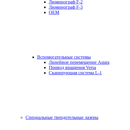
Люминограф F-2
Люминограф F-3
OEM
Вспомогательные системы
Линейное перемещение Aqura
Привод вращения Versa
Сканирующая система L-1
Специальные твердотельные лазеры