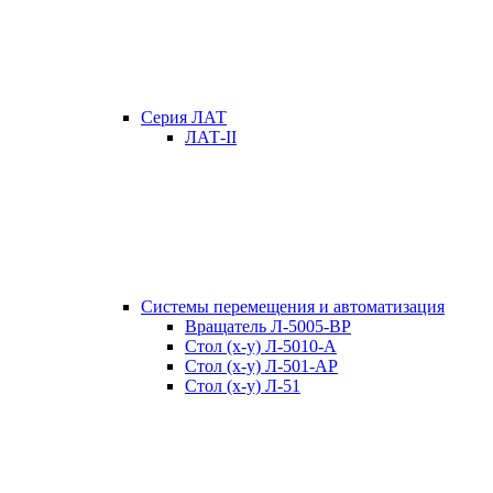
Серия ЛАТ
ЛАТ-II
Системы перемещения и автоматизация
Вращатель Л-5005-ВР
Стол (x-y) Л-5010-А
Стол (x-y) Л-501-АР
Стол (x-y) Л-51