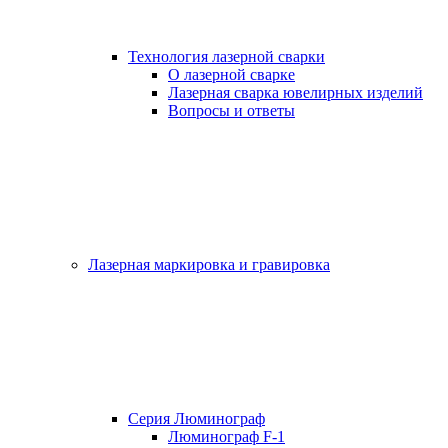
Технология лазерной сварки
О лазерной сварке
Лазерная сварка ювелирных изделий
Вопросы и ответы
Лазерная маркировка и гравировка
Серия Люминограф
Люминограф F-1