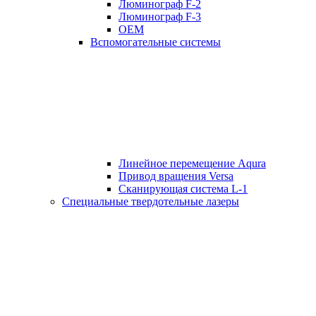
Люминограф F-2
Люминограф F-3
OEM
Вспомогательные системы
Линейное перемещение Aqura
Привод вращения Versa
Сканирующая система L-1
Специальные твердотельные лазеры