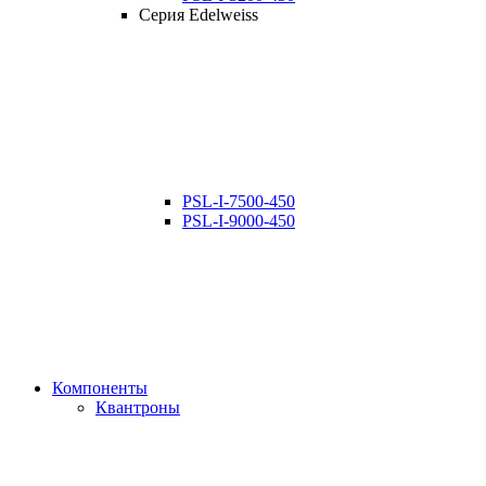
Серия Edelweiss
PSL-I-7500-450
PSL-I-9000-450
Компоненты
Квантроны