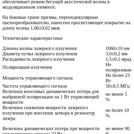
обеспечивает режим бегущей акустической волны в
модуляционном элементе.
На боковые грани призмы, перпендикулярные
пьезопреобразователю, нанесено просветляющее покрытие на
длину волны 1,06±0,02 мкм.
Технические характеристики
Длинна волны лазерного излучения
1060±10 нм
Диаметр пучка лазерного излучения
3,0±0,2 мм
Расходимость лазерного излучения
1,5±0,1 мрад
Не
Поляризация излучения
поляризован
Не более 23
Мощность управляющего сигнала
Вт
Частота управляющего сигнала
50±0,5 МГц
Величина вносимых динамических потерь для
не менее 5
выбранной поляризации на 1 Вт управляющей
%
мощности
Величина снижения мощности лазерного
не более 10
излучения при внесении затвора в резонатор
%
лазера
Величина динамических потерь при мощности
не менее 90
управляющего сигнала 23 Вт
%