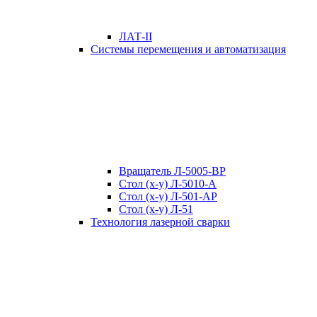
ЛАТ-II
Системы перемещения и автоматизация
Вращатель Л-5005-ВР
Стол (x-y) Л-5010-А
Стол (x-y) Л-501-АР
Стол (x-y) Л-51
Технология лазерной сварки