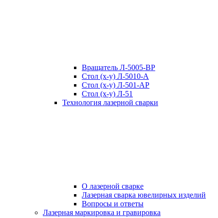
Вращатель Л-5005-ВР
Стол (x-y) Л-5010-А
Стол (x-y) Л-501-АР
Стол (x-y) Л-51
Технология лазерной сварки
О лазерной сварке
Лазерная сварка ювелирных изделий
Вопросы и ответы
Лазерная маркировка и гравировка