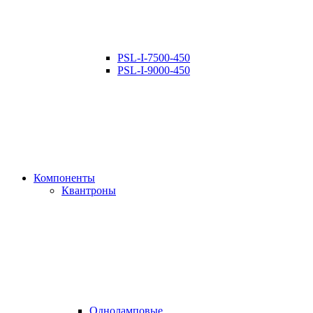
PSL-I-7500-450
PSL-I-9000-450
Компоненты
Квантроны
Одноламповые