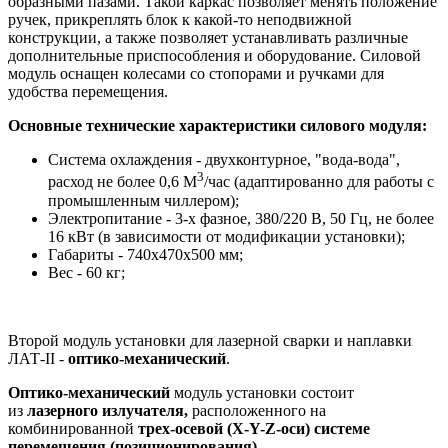
образными пазами. Такой каркас позволяет менять положение
ручек, прикреплять блок к какой-то неподвижной
конструкции, а также позволяет устанавливать различные
дополнительные приспособления и оборудование. Силовой
модуль оснащен колесами со стопорами и ручками для
удобства перемещения.
Основные технические характеристики силового модуля:
Система охлаждения - двухконтурное, "вода-вода",
3
расход не более 0,6 М
/час (адаптированно для работы с
промышленным чиллером);
Электропитание - 3-х фазное, 380/220 В, 50 Гц, не более
16 кВт (в зависимости от модификации установки);
Габариты - 740х470х500 мм;
Вес - 60 кг;
Второй модуль установки для лазерной сварки и наплавки
ЛАТ-II -
оптико-механический
.
Оптико-механический
модуль установки состоит
из
лазерного излучателя,
расположенного на
комбинированной
трех-осевой (Х-Y-Z-оси) системе
перемещения
(позиционирования)
.