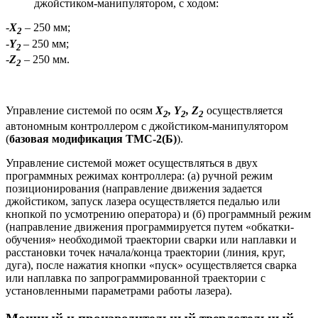
джойстиком-манипулятором, с ходом:
-
X
– 250 мм;
2
-
Y
– 250 мм;
2
-
Z
– 250 мм.
2
Управление системой по осям
X
, Y
, Z
осуществляется
2
2
2
автономным контроллером с джойстиком-манипулятором
(
базовая модификация ТМС-2(Б)
).
Управление системой может осуществляться в двух
программных режимах контроллера: (а) ручной режим
позиционирования (направление движения задается
джойстиком, запуск лазера осуществляется педалью или
кнопкой по усмотрению оператора) и (б) программный режим
(направление движения программируется путем «обкатки-
обучения» необходимой траектории сварки или наплавки и
расстановки точек начала/конца траектории (линия, круг,
дуга), после нажатия кнопки «пуск» осуществляется сварка
или наплавка по запрограммированной траектории с
установленными параметрами работы лазера).